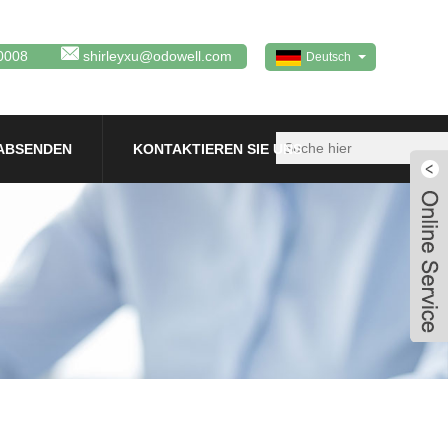
0008
shirleyxu@odowell.com
Deutsch
ABSENDEN
KONTAKTIEREN SIE UNS