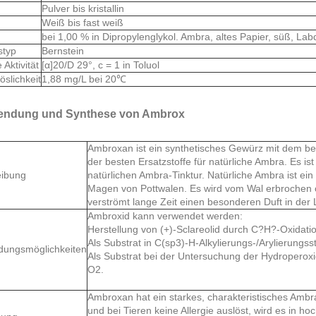
Pulver bis kristallin
Weiß bis fast weiß
bei 1,00 % in Dipropylenglykol. Ambra, altes Papier, süß, La
styp
Bernstein
 Aktivität
[α]20/D 29°, c = 1 in Toluol
öslichkeit
1,88 mg/L bei 20℃
endung und Synthese von Ambrox
Ambroxan ist ein synthetisches Gewürz mit dem bes
der besten Ersatzstoffe für natürliche Ambra. Es is
eibung
natürlichen Ambra-Tinktur. Natürliche Ambra ist ein 
Magen von Pottwalen. Es wird vom Wal erbrochen
verströmt lange Zeit einen besonderen Duft in der L
Ambroxid kann verwendet werden:
Herstellung von (+)-Sclareolid durch C?H?-Oxidatio
Als Substrat in C(sp3)-H-Alkylierungs-/Arylierungss
dungsmöglichkeiten
Als Substrat bei der Untersuchung der Hydroperoxid
O2.
Ambroxan hat ein starkes, charakteristisches Ambr
und bei Tieren keine Allergie auslöst, wird es in