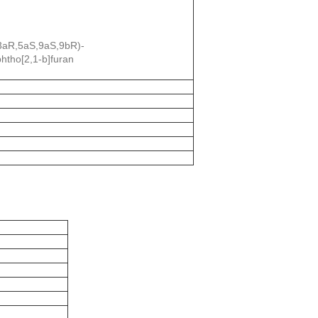
(3aR,5aS,9aS,9bR)-
htho[2,1-b]furan