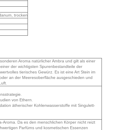
bdanum, trocken
onderen Aroma natürlicher Ambra und gilt als einer
t einer der wichtigsten Spurenbestandteile der
wertvolles tierisches Gewürz. Es ist eine Art Stein im
 oder an der Meeresoberfläche ausgeschieden und
uft.
nsstrategie.
tudien von Ethern.
ation ätherischer Kohlenwasserstoffe mit Singulett-
a-Aroma. Da es den menschlichen Körper nicht reizt
 hochwertigen Parfüms und kosmetischen Essenzen