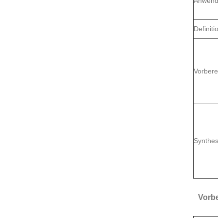
Anwend
Definiti
Vorbere
Synthe
Vorb