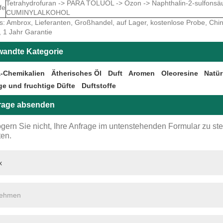
Tetrahydrofuran -> PARA TOLUOL -> Ozon -> Naphthalin-2-sulfon
fe
CUMINYLALKOHOL
: Ambrox, Lieferanten, Großhandel, auf Lager, kostenlose Probe, China, 
, 1 Jahr Garantie
wandte Kategorie
-Chemikalien
Ätherisches Öl
Duft
Aromen
Oleoresine
Natür
ge und fruchtige Düfte
Duftstoffe
rage absenden
ögern Sie nicht, Ihre Anfrage im untenstehenden Formular zu st
ten.