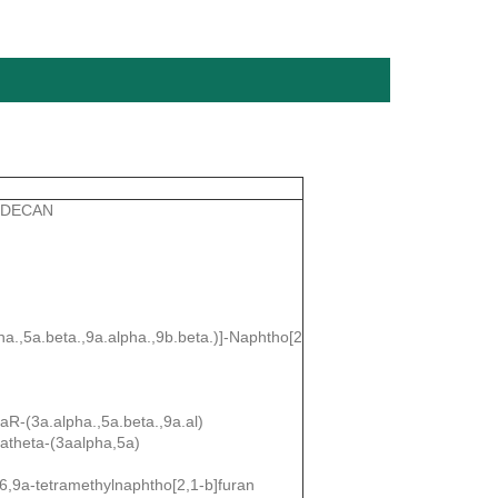
RIDECAN
a.,5a.beta.,9a.alpha.,9b.beta.)]-Naphtho[2
aR-(3a.alpha.,5a.beta.,9a.al)
3atheta-(3aalpha,5a)
6,9a-tetramethylnaphtho[2,1-b]furan