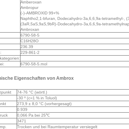
Amberoxan
Ambropur
(-)-AMBROXID 99+%
Naphtho2,1-bfuran, Dodecahydro-3a,6,6,9a-tetramethyl-, 
(3aR,5aS,9aS,9bR)-Dodecahydro-3a,6,6,9a-tetramethylnap
Ambroxan
6790-58-5
C16H28O
236.39
:
229-861-2
kategorien:
ei:
6790-58-5.mol
ische Eigenschaften von Ambrox
zpunkt
74-76 °C (wörtl.)
-30 º (c=1 % in Toluol)
unkt
273,9 ± 8,0 °C (vorhergesagt)
0.939
ruck
0,066 Pa bei 25℃
3471
emp.
Trocken und bei Raumtemperatur versiegelt