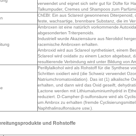
ung
verwendet und eignet sich sehr gut für Düfte für Ha
Talkumpuder, Cremes und Shampoos zum Parfümier
ChEBI: Ein aus Sclareol gewonnenes Diterpenoid, d
on
feste, wachsartige, brennbare Substanz, die im Ve
Ambroxen ist eine natürlich vorkommende Autoxida
abgesonderten Triterpenoids.
Industriell wurde Akaziensäure aus Nerolidol herge
itung
racemische Ambroxen erhalten.
Ambroxid wird aus Sclareol synthetisiert, einem Bes
Sclareol wird oxidativ zu einem Lacton abgebaut, d
resultierende Verbindung wird unter Bildung von Am
Perillylalkohol wird als Rohstoff für die Synthese
Schritten oxidiert wird (die Schweiz verwendet Oz
Natriumchromatoxidation). Das ist (1) alkalische O
erhalten, und dann wird das Oxid geseift, dehydrati
se
Lactone werden mit Lithiumaluminiumhydrid in Ethe
reduziert. D-Campher-β-sulfonsäure wird als Cyclis
um Ambrox zu erhalten (fremde Cyclisierungsmitte
Naphthalinsulfonsäure usw.).
ereitungsprodukte und Rohstoffe