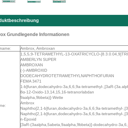
duktbeschreibung
ox Grundlegende Informationen
tname:
Ambrox, Ambroxan
1,5,5,9-TETRAMETHYL-13-OXATRICYCLO-[8.3.0.04,9]T
AMBERLYN SUPER
AMBROXAN
(-)-AMBROXID
DODECAHYDROTETRAMETHYLNAPHTHOFURAN
FEMA 3471
1-b]furan,dodecahydro-3a,6,6,9a-tetramethyl-,[3aR-(3a.alph
8α-12-Oxido-13,14,15,16-tetranorlabdan
9aalpha,9bbeta)]-Wette
Ambrox
me:
Naphtho[2,1-b]furan,dodecahydro-3a,6,6,9a-tetramethyl-,[3
Naphtho[2,1-b]furan,dodecahydro-3a,6,6,9a-tetramethyl-,[
n-Epoxid
[3aR-(3aalpha,5abeta,9aalpha,9bbeta)]-dodecahydro-3a,6,