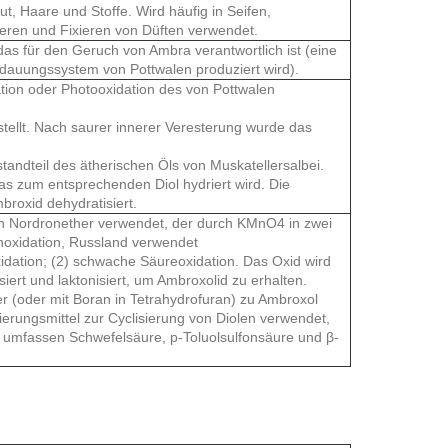
ut, Haare und Stoffe. Wird häufig in Seifen,
en und Fixieren von Düften verwendet.
as für den Geruch von Ambra verantwortlich ist (eine
rdauungssystem von Pottwalen produziert wird).
tion oder Photooxidation des von Pottwalen
stellt. Nach saurer innerer Veresterung wurde das
tandteil des ätherischen Öls von Muskatellersalbei.
as zum entsprechenden Diol hydriert wird. Die
broxid dehydratisiert.
 von Nordronether verwendet, der durch KMnO4 in zwei
onoxidation, Russland verwendet
xidation; (2) schwache Säureoxidation. Das Oxid wird
siert und laktonisiert, um Ambroxolid zu erhalten.
r (oder mit Boran in Tetrahydrofuran) zu Ambroxol
ierungsmittel zur Cyclisierung von Diolen verwendet,
l umfassen Schwefelsäure, p-Toluolsulfonsäure und β-