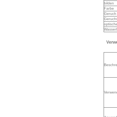
bilden
Farbe
Geruch
Geruch
optische
Wasserl
Verw
Beschr
Verwen