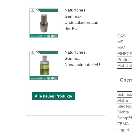
Natürliches
Gamma-
Undecalacton aus
der EU
CAS:
MF:
MW:
Natürliches
EINECS
Gamma-
Produkt
Nonalacton der EU
Mol-Dat
Chem
Schmel
Alle neuen Produkte
Alpha
Siedep
Dichte
Dampfd
FEMA
Lagert