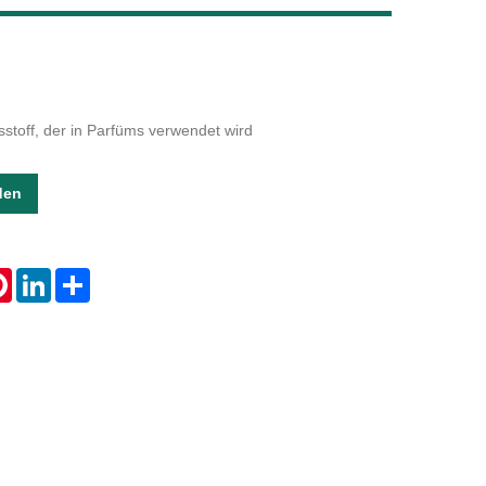
Live
tsstoff, der in Parfüms verwendet wird
den
tsApp
Pinterest
LinkedIn
Share