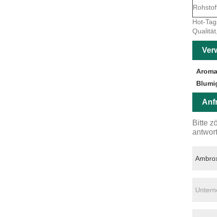
Rohstof
Hot-Tags
Qualität
Ver
Aroma
Blumi
Anf
Bitte z
antwor