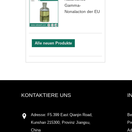
Gamma-
Nonalacton der EU
Alle neuen Produkte
KONTAKTIERE UNS
I
Adresse: F5.399 East Qianjin Road,
Be
Kunshan 215300, Provinz Jiangsu,
Pr
China
Ad