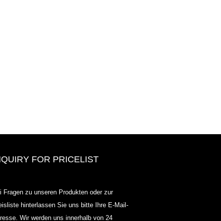
NQUIRY FOR PRICELIST
ODOWELL-Market-Preisliste-2025
i Fragen zu unseren Produkten oder zur
2025.07.25
eisliste hinterlassen Sie uns bitte Ihre E-Mail-
2025/07/25
resse. Wir werden uns innerhalb von 24