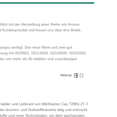
Live
chlich mit der Herstellung einer Reihe von Aroma-
d Kundenpriorität und freuen uns über Ihre Briefe,
iangsu verlegt. Das neue Werk und zwei gut
timmung mit ISO9001, ISO14000, ISO18000, ISO22000,
ion von mehr als 40 stabilen und zuverlässigen
View as
ersteller und Lieferant von Milchlacton Cas 72881-27-7
 der Aromen- und Duftstoffindustrie tätig und erforscht
hstoffe und neue Technologien, um dem wachsenden