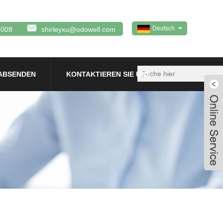
Deutsch
0008
shirleyxu@odowell.com
ABSENDEN
KONTAKTIEREN SIE UNS