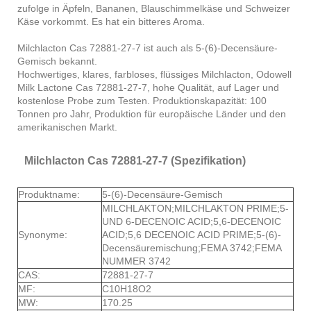
zufolge in Äpfeln, Bananen, Blauschimmelkäse und Schweizer
Käse vorkommt. Es hat ein bitteres Aroma.
Milchlacton Cas 72881-27-7 ist auch als 5-(6)-Decensäure-
Gemisch bekannt.
Hochwertiges, klares, farbloses, flüssiges Milchlacton, Odowell
Milk Lactone Cas 72881-27-7, hohe Qualität, auf Lager und
kostenlose Probe zum Testen. Produktionskapazität: 100
Tonnen pro Jahr, Produktion für europäische Länder und den
amerikanischen Markt.
Milchlacton Cas 72881-27-7 (Spezifikation)
Produktname:
5-(6)-Decensäure-Gemisch
MILCHLAKTON;MILCHLAKTON PRIME;5-
UND 6-DECENOIC ACID;5,6-DECENOIC
Synonyme:
ACID;5,6 DECENOIC ACID PRIME;5-(6)-
Decensäuremischung;FEMA 3742;FEMA
NUMMER 3742
CAS:
72881-27-7
MF:
C10H18O2
MW:
170.25