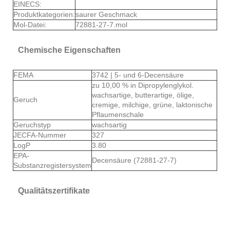
EINECS:
Produktkategorien:
saurer Geschmack
Mol-Datei:
72881-27-7.mol
Chemische Eigenschaften
FEMA
3742 | 5- und 6-Decensäure
zu 10,00 % in Dipropylenglykol.
wachsartige, butterartige, ölige,
Geruch
cremige, milchige, grüne, laktonische
Pflaumenschale
Geruchstyp
wachsartig
JECFA-Nummer
327
LogP
3.80
EPA-
Decensäure (72881-27-7)
Substanzregistersystem
Qualitätszertifikate