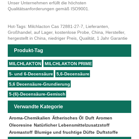
Unser Unternehmen erfüllt die höchsten
Qualitätsanforderungen gemäß ISO9001.
Hot-Tags: Milchlacton Cas 72881-27-7, Lieferanten,
Großhandel, auf Lager, kostenlose Probe, China, Hersteller,
hergestellt in China, niedriger Preis, Qualität, 1 Jahr Garantie
Produkt-Tag
MILCHLAKTON
MILCHLAKTON PRIME
5- und 6-Decensäure
5,6-Decensäure
5,6 Decensäure-Grundierung
5-(6)-Decensäure-Gemisch
Verwandte Kategorie
Aroma-Chemikalien
Ätherisches Öl
Duft
Aromen
Oleoresine
Natürlicher Lebensmittelzusatzstoff
Aromastoff
Blumige und fruchtige Düfte
Duftstoffe