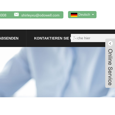
Deutsch
0008
shirleyxu@odowell.com
ABSENDEN
KONTAKTIEREN SIE UNS