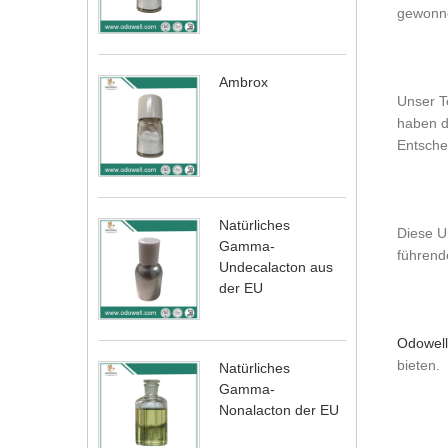
gewonn
Ambrox
Unser T
haben d
Entschei
Natürliches
Diese U
Gamma-
führend
Undecalacton aus
der EU
Odowell
bieten.
Natürliches
Gamma-
Nonalacton der EU