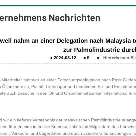
ernehmens Nachrichten
well nahm an einer Delegation nach Malaysia 
zur Palmölindustrie dur
●
2024-03-12
●
5
●
Hinterlassen Si
-Mitarbeiter nahmen an einer Forschungsdelegation nach Pasir Gudang
 Öltankbereich, Palmöl-Lieferlager und maritimem Be- und Entladeter
tete auch Besuche in den Öl- und Oleochemiefabriken international f
 wir ein tieferes Verständnis der malaysischen Palmölindustrie erlangte
s und führten eine intensive Kommunikation mit Mitgliedern des Forsc
ions-, Verkaufs- und Lagerdaten und durch aktuelle Untersuchungen hat