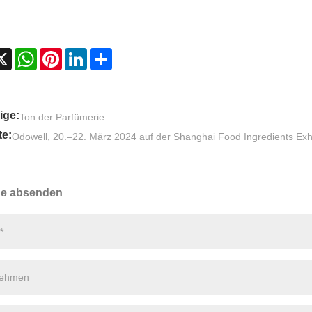
cebook
X
WhatsApp
Pinterest
LinkedIn
Share
ige:
Ton der Parfümerie
e:
Odowell, 20.–22. März 2024 auf der Shanghai Food Ingredients Exhi
ge absenden