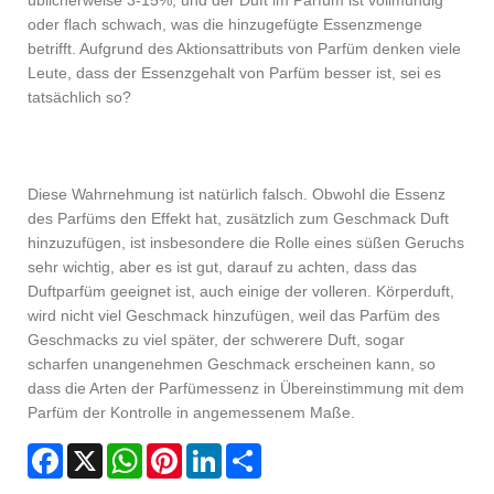
üblicherweise 3-15%, und der Duft im Parfüm ist vollmundig
oder flach schwach, was die hinzugefügte Essenzmenge
betrifft. Aufgrund des Aktionsattributs von Parfüm denken viele
Leute, dass der Essenzgehalt von Parfüm besser ist, sei es
tatsächlich so?
Diese Wahrnehmung ist natürlich falsch. Obwohl die Essenz
des Parfüms den Effekt hat, zusätzlich zum Geschmack Duft
hinzuzufügen, ist insbesondere die Rolle eines süßen Geruchs
sehr wichtig, aber es ist gut, darauf zu achten, dass das
Duftparfüm geeignet ist, auch einige der volleren. Körperduft,
wird nicht viel Geschmack hinzufügen, weil das Parfüm des
Geschmacks zu viel später, der schwerere Duft, sogar
scharfen unangenehmen Geschmack erscheinen kann, so
dass die Arten der Parfümessenz in Übereinstimmung mit dem
Parfüm der Kontrolle in angemessenem Maße.
Facebook
X
WhatsApp
Pinterest
LinkedIn
Share