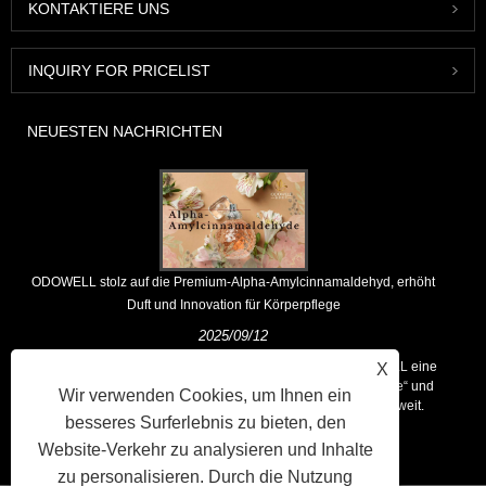
KONTAKTIERE UNS
INQUIRY FOR PRICELIST
NEUESTEN NACHRICHTEN
ODOWELL stolz auf die Premium-Alpha-Amylcinnamaldehyd, erhöht
Duft und Innovation für Körperpflege
2025/09/12
Als führender globaler Anbieter von Dufthäusern hält ODOWELL eine
X
Kernphilosophie für „innovationsgetriebene, qualitätsgerichtete“ und
Wir verwenden Cookies, um Ihnen ein
liefert konsequent überlegene Duftlösungen für Kunden weltweit.
besseres Surferlebnis zu bieten, den
Website-Verkehr zu analysieren und Inhalte
zu personalisieren. Durch die Nutzung