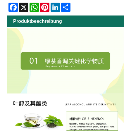
Facebook
X
WhatsApp
Pinterest
LinkedIn
Share
Produktbeschreibung