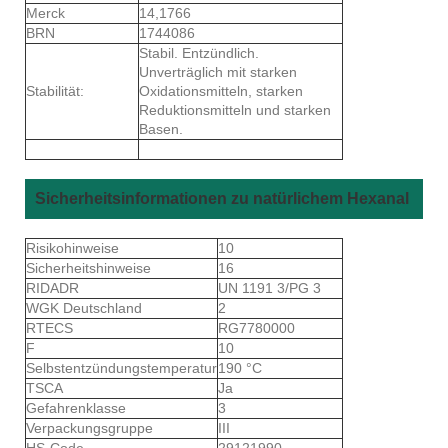
Merck
14,1766
BRN
1744086
Stabil. Entzündlich.
Unverträglich mit starken
Stabilität:
Oxidationsmitteln, starken
Reduktionsmitteln und starken
Basen.
Sicherheitsinformationen zu natürlichem Hexanal
Risikohinweise
10
Sicherheitshinweise
16
RIDADR
UN 1191 3/PG 3
WGK Deutschland
2
RTECS
RG7780000
F
10
Selbstentzündungstemperatur
190 °C
TSCA
Ja
Gefahrenklasse
3
Verpackungsgruppe
III
HS-Code
29121990