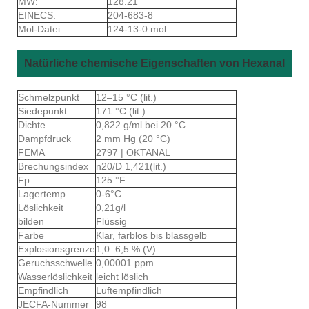
MW:
128.21
EINECS:
204-683-8
Mol-Datei:
124-13-0.mol
Natürliche chemische Eigenschaften von Hexanal
Schmelzpunkt
12–15 °C (lit.)
Siedepunkt
171 °C (lit.)
Dichte
0,822 g/ml bei 20 °C
Dampfdruck
2 mm Hg (20 °C)
FEMA
2797 | OKTANAL
Brechungsindex
n20/D 1,421(lit.)
Fp
125 °F
Lagertemp.
0-6°C
Löslichkeit
0,21g/l
bilden
Flüssig
Farbe
Klar, farblos bis blassgelb
Explosionsgrenze
1,0–6,5 % (V)
Geruchsschwelle
0,00001 ppm
Wasserlöslichkeit
leicht löslich
Empfindlich
Luftempfindlich
JECFA-Nummer
98