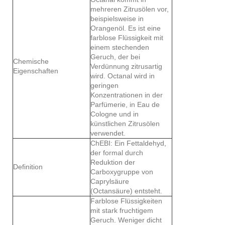
mehreren Zitrusölen vor,
beispielsweise in
Orangenöl. Es ist eine
farblose Flüssigkeit mit
einem stechenden
Geruch, der bei
Chemische
Verdünnung zitrusartig
Eigenschaften
wird. Octanal wird in
geringen
Konzentrationen in der
Parfümerie, in Eau de
Cologne und in
künstlichen Zitrusölen
verwendet.
ChEBI: Ein Fettaldehyd,
der formal durch
Reduktion der
Definition
Carboxygruppe von
Caprylsäure
(Octansäure) entsteht.
Farblose Flüssigkeiten
mit stark fruchtigem
Geruch. Weniger dicht