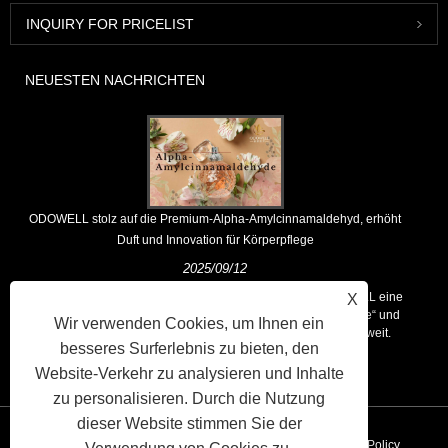
INQUIRY FOR PRICELIST
NEUESTEN NACHRICHTEN
ODOWELL stolz auf die Premium-Alpha-Amylcinnamaldehyd, erhöht
Duft und Innovation für Körperpflege
2025/09/12
Als führender globaler Anbieter von Dufthäusern hält ODOWELL eine
X
Kernphilosophie für „innovationsgetriebene, qualitätsgerichtete“ und
Wir verwenden Cookies, um Ihnen ein
liefert konsequent überlegene Duftlösungen für Kunden weltweit.
besseres Surferlebnis zu bieten, den
Website-Verkehr zu analysieren und Inhalte
zu personalisieren. Durch die Nutzung
dieser Website stimmen Sie der
Verknüpfungen
Sitemap
RSS
XML
Privacy Policy