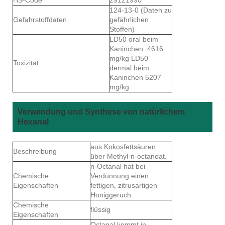
124-13-0 (Daten zu
Gefahrstoffdaten
gefährlichen
Stoffen)
LD50 oral beim
Kaninchen: 4616
mg/kg LD50
Toxizität
dermal beim
Kaninchen 5207
mg/kg
Verwendung und Synthese von natürlichem
Hexanal
aus Kokosfettsäuren
Beschreibung
über Methyl-n-octanoat.
n-Octanal hat bei
Chemische
Verdünnung einen
Eigenschaften
fettigen, zitrusartigen
Honiggeruch.
Chemische
flüssig
Eigenschaften
Octanal kommt in