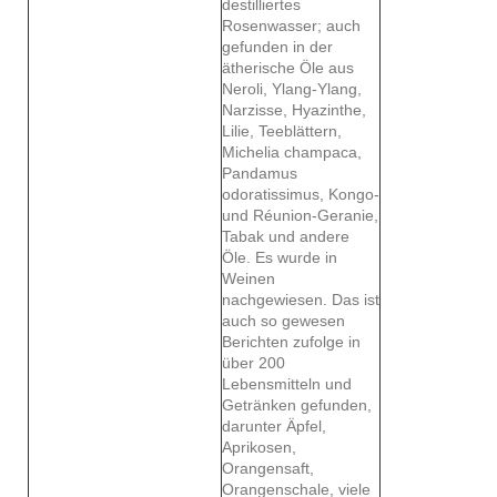
destilliertes
Rosenwasser; auch
gefunden in der
ätherische Öle aus
Neroli, Ylang-Ylang,
Narzisse, Hyazinthe,
Lilie, Teeblättern,
Michelia champaca,
Pandamus
odoratissimus, Kongo-
und Réunion-Geranie,
Tabak und andere
Öle. Es wurde in
Weinen
nachgewiesen. Das ist
auch so gewesen
Berichten zufolge in
über 200
Lebensmitteln und
Getränken gefunden,
darunter Äpfel,
Aprikosen,
Orangensaft,
Orangenschale, viele