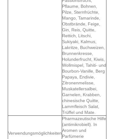
Passionsfrucht,
Pflaume, Bohnen,
Pilze, Sternfrüchte,
Mango, Tamarinde,
Obstbrände, Feige,
Gin, Reis, Quitte,
Rettich, Litschi,
Sukiyaki, Kalmus,
Lakritze, Buchweizen,
Brunnenkresse,
Holunderfrucht, Kiwis,
Wollmispel, Tahiti- und
Bourbon-Vanille, Berg
Papaya, Endivie,
Zitronenmelisse,
Muskatellersalbei,
Garnelen, Krabben,
chinesische Quitte,
Lammfleisch Salat,
Trüffel und Mate.
Pharmazeutische Hilfe
(antimikrobiell). In
Aromen und
Verwendungsmöglichkeiten
Parfümerie