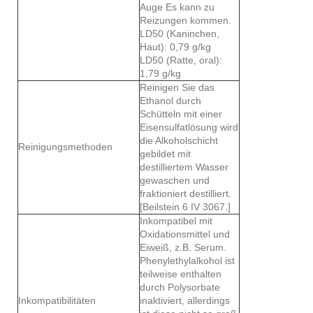
Auge Es kann zu
Reizungen kommen.
LD50 (Kaninchen,
Haut): 0,79 g/kg
LD50 (Ratte, oral):
1,79 g/kg
Reinigen Sie das
Ethanol durch
Schütteln mit einer
Eisensulfatlösung wird
die Alkoholschicht
Reinigungsmethoden
gebildet mit
destilliertem Wasser
gewaschen und
fraktioniert destilliert.
[Beilstein 6 IV 3067.]
Inkompatibel mit
Oxidationsmittel und
Eiweiß, z.B. Serum.
Phenylethylalkohol ist
teilweise enthalten
durch Polysorbate
Inkompatibilitäten
inaktiviert, allerdings