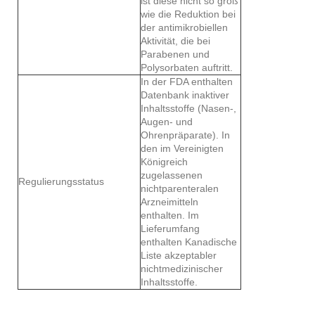
ist diese nicht so groß
wie die Reduktion bei
der antimikrobiellen
Aktivität, die bei
Parabenen und
Polysorbaten auftritt.
In der FDA enthalten
Datenbank inaktiver
Inhaltsstoffe (Nasen-,
Augen- und
Ohrenpräparate). In
den im Vereinigten
Königreich
zugelassenen
Regulierungsstatus
nichtparenteralen
Arzneimitteln
enthalten. Im
Lieferumfang
enthalten Kanadische
Liste akzeptabler
nichtmedizinischer
Inhaltsstoffe.