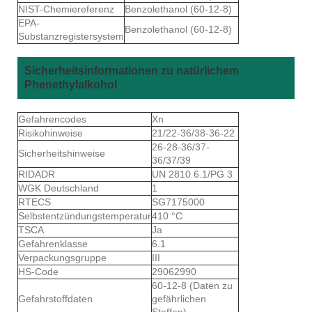
NIST-Chemiereferenz
Benzolethanol (60-12-8)
EPA-
Benzolethanol (60-12-8)
Substanzregistersystem
Sicherheitsinformationen zu natürlichem
Phenethylalkohol
Gefahrencodes
Xn
Risikohinweise
21/22-36/38-36-22
26-28-36/37-
Sicherheitshinweise
36/37/39
RIDADR
UN 2810 6.1/PG 3
WGK Deutschland
1
RTECS
SG7175000
Selbstentzündungstemperatur
410 °C
TSCA
Ja
Gefahrenklasse
6.1
Verpackungsgruppe
III
HS-Code
29062990
60-12-8 (Daten zu
Gefahrstoffdaten
gefährlichen
Stoffen)