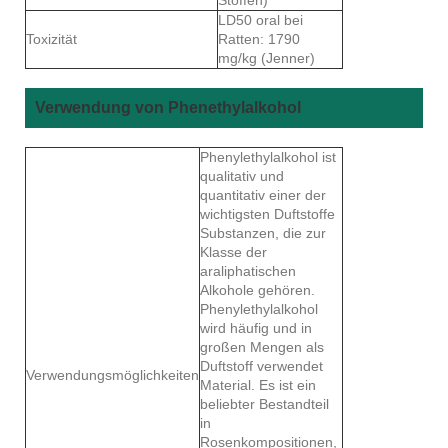
LD50 oral bei
Toxizität
Ratten: 1790
mg/kg (Jenner)
Verwendung von Phenethylalkohol
Phenylethylalkohol ist
qualitativ und
quantitativ einer der
wichtigsten Duftstoffe
Substanzen, die zur
Klasse der
araliphatischen
Alkohole gehören.
Phenylethylalkohol
wird häufig und in
großen Mengen als
Duftstoff verwendet
Verwendungsmöglichkeiten
Material. Es ist ein
beliebter Bestandteil
in
Rosenkompositionen,