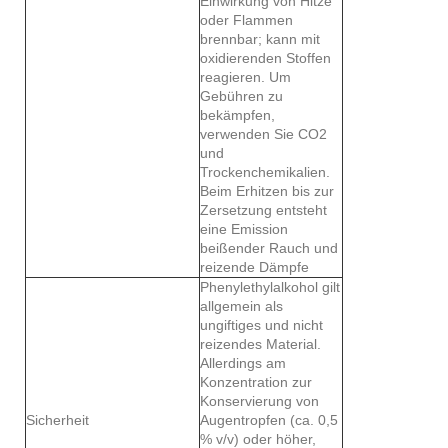
Einwirkung von Hitze
oder Flammen
brennbar; kann mit
oxidierenden Stoffen
reagieren. Um
Gebühren zu
bekämpfen,
verwenden Sie CO2
und
Trockenchemikalien.
Beim Erhitzen bis zur
Zersetzung entsteht
eine Emission
beißender Rauch und
reizende Dämpfe
Phenylethylalkohol gilt
allgemein als
ungiftiges und nicht
reizendes Material.
Allerdings am
Konzentration zur
Konservierung von
Sicherheit
Augentropfen (ca. 0,5
% v/v) oder höher,