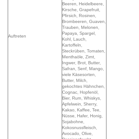
Beeren, Heidelbeere,
Kirsche, Grapefruit,
Pfirsich, Rosinen,
Brombeeren, Guaven,
Trauben, Melonen,
Papaya, Spargel,
Auftreten
Kohl, Lauch,
Kartoffeln,
Steckrüben, Tomaten,
Menthaöle, Zimt,
Ingwer, Brot, Butter,
Safran, Senf, Mango,
viele Käsesorten,
Butter, Milch,
gekochtes Hähnchen,
Cognac, Hopfenöl,
Bier, Rum, Whiskys,
Apfelwein, Sherry,
Kakao, Kaffee, Tee,
Nüsse, Hafer, Honig,
Sojabohne,
Kokosnussfleisch,
Avocado, Olive,