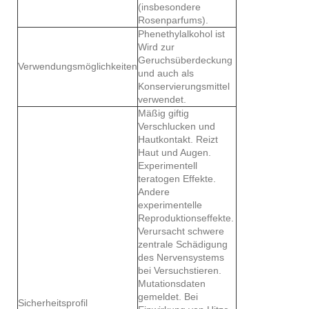
(insbesondere
Rosenparfums).
Phenethylalkohol ist
Wird zur
Geruchsüberdeckung
Verwendungsmöglichkeiten
und auch als
Konservierungsmittel
verwendet.
Mäßig giftig
Verschlucken und
Hautkontakt. Reizt
Haut und Augen.
Experimentell
teratogen Effekte.
Andere
experimentelle
Reproduktionseffekte.
Verursacht schwere
zentrale Schädigung
des Nervensystems
bei Versuchstieren.
Mutationsdaten
gemeldet. Bei
Sicherheitsprofil