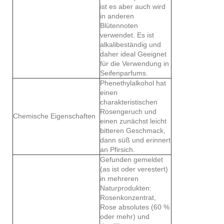
ist es aber auch wird
in anderen
Blütennoten
verwendet. Es ist
alkalibeständig und
daher ideal Geeignet
für die Verwendung in
Seifenparfums.
Phenethylalkohol hat
einen
charakteristischen
Rosengeruch und
Chemische Eigenschaften
einen zunächst leicht
bitteren Geschmack,
dann süß und erinnert
an Pfirsich.
Gefunden gemeldet
(as ist oder verestert)
in mehreren
Naturprodukten:
Rosenkonzentrat,
Rose absolutes (60 %
oder mehr) und