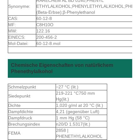
RARECHEM AL BD 0140;PHENYL
Synonyme:
ETHYLALKOHOL;PHENYLETHYLALKOHOL;PHENY
(Beta-Erbse);β-Phenylethanol
CAS:
60-12-8
MF:
C8H10O
MW:
122.16
EINECS:
200-456-2
Mol-Datei:
60-12-8.mol
Chemische Eigenschaften von natürlichem
Phenethylalkohol
Schmelzpunkt
−27 °C (lit.)
219-221 °C750 mm
Siedepunkt
Hg(lit.)
Dichte
1,020 g/ml at 20 °C (lit.)
Dampfdichte
4,21 (gegenüber Luft)
Dampfdruck
1 mm Hg (58 °C)
Brechungsindex
n20/D 1.5317(lit.)
2858 |
FEMA
PHENETHYLALKOHOL