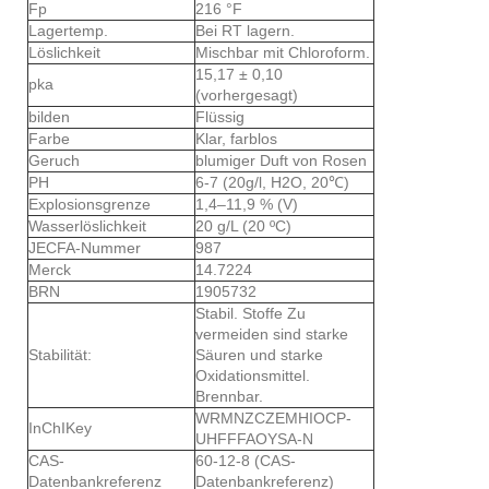
Fp
216 °F
Lagertemp.
Bei RT lagern.
Löslichkeit
Mischbar mit Chloroform.
15,17 ± 0,10
pka
(vorhergesagt)
bilden
Flüssig
Farbe
Klar, farblos
Geruch
blumiger Duft von Rosen
PH
6-7 (20g/l, H2O, 20℃)
Explosionsgrenze
1,4–11,9 % (V)
Wasserlöslichkeit
20 g/L (20 ºC)
JECFA-Nummer
987
Merck
14.7224
BRN
1905732
Stabil. Stoffe Zu
vermeiden sind starke
Stabilität:
Säuren und starke
Oxidationsmittel.
Brennbar.
WRMNZCZEMHIOCP-
InChIKey
UHFFFAOYSA-N
CAS-
60-12-8 (CAS-
Datenbankreferenz
Datenbankreferenz)