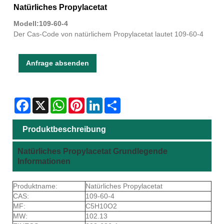
Natürliches Propylacetat
Modell:109-60-4
Der Cas-Code von natürlichem Propylacetat lautet 109-60-4
Anfrage absenden
Facebook
X
WhatsApp
Pinterest
LinkedIn
Share
Produktbeschreibung
Natürliches Propylacetat Grundlegende
Informationen
Produktname:
Natürliches Propylacetat
CAS:
109-60-4
MF:
C5H10O2
MW:
102.13