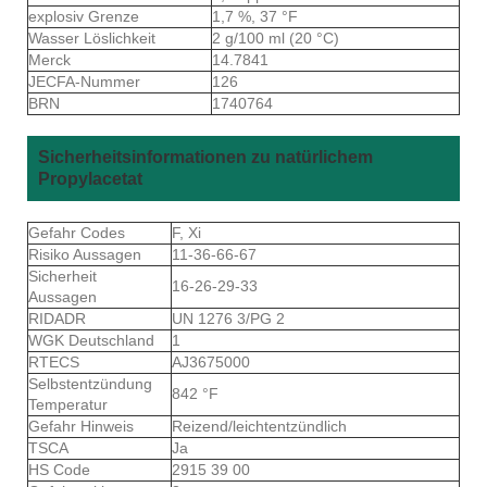
explosiv Grenze
1,7 %, 37 °F
Wasser Löslichkeit
2 g/100 ml (20 °C)
Merck
14.7841
JECFA-Nummer
126
BRN
1740764
Sicherheitsinformationen zu natürlichem
Propylacetat
Gefahr Codes
F, Xi
Risiko Aussagen
11-36-66-67
Sicherheit
16-26-29-33
Aussagen
RIDADR
UN 1276 3/PG 2
WGK Deutschland
1
RTECS
AJ3675000
Selbstentzündung
842 °F
Temperatur
Gefahr Hinweis
Reizend/leichtentzündlich
TSCA
Ja
HS Code
2915 39 00