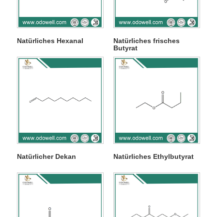
Natürliches Hexanal
Natürliches frisches
Butyrat
Natürlicher Dekan
Natürliches Ethylbutyrat