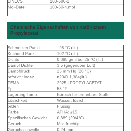
EINECS:
203-686-1
Mol-Datei:
109-60-4.mol
Chemische Eigenschaften von natürlichem
Propylacetat
Schmelzen Punkt
−95 °C (lit.)
Kochend Punkt
102 °C (lit.)
Dichte
0,888 g/ml bei 25 °C (lit.)
Dampf Dichte
3,5 (gegenüber Luft)
Dampfdruck
25 mm Hg (20 °C)
refraktiv Index
n20/D 1,384(lit.)
FEMA
2925 | PROPYLACETAT
Fp
55 °F
Lagerung Temp.
Bereich für brennbare Stoffe
Löslichkeit
Wasser: löslich
bilden
Flüssig
Farbe
APHA: ≤15
Spezifisches Gewicht
0,889 (20/4℃)
Geruch
Mild fruchtig.
Geruchsschwelle
0,24 ppm