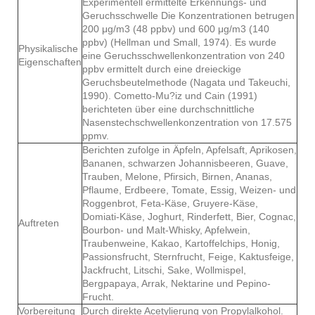
Experimentell ermittelte Erkennungs- und
Geruchsschwelle Die Konzentrationen betrugen
200 μg/m3 (48 ppbv) und 600 μg/m3 (140
ppbv) (Hellman und Small, 1974). Es wurde
Physikalische
eine Geruchsschwellenkonzentration von 240
Eigenschaften
ppbv ermittelt durch eine dreieckige
Geruchsbeutelmethode (Nagata und Takeuchi,
1990). Cometto-Mu?iz und Cain (1991)
berichteten über eine durchschnittliche
Nasenstechschwellenkonzentration von 17.575
ppmv.
Berichten zufolge in Äpfeln, Apfelsaft, Aprikosen,
Bananen, schwarzen Johannisbeeren, Guave,
Trauben, Melone, Pfirsich, Birnen, Ananas,
Pflaume, Erdbeere, Tomate, Essig, Weizen- und
Roggenbrot, Feta-Käse, Gruyere-Käse,
Domiati-Käse, Joghurt, Rinderfett, Bier, Cognac,
Auftreten
Bourbon- und Malt-Whisky, Apfelwein,
Traubenweine, Kakao, Kartoffelchips, Honig,
Passionsfrucht, Sternfrucht, Feige, Kaktusfeige,
Jackfrucht, Litschi, Sake, Wollmispel,
Bergpapaya, Arrak, Nektarine und Pepino-
Frucht.
Vorbereitung
Durch direkte Acetylierung von Propylalkohol.