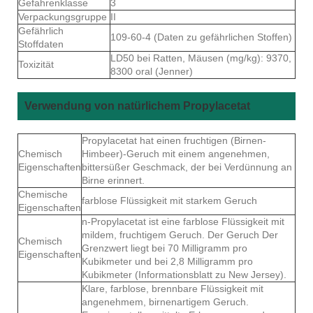
Gefahrenklasse
3
Verpackungsgruppe
II
Gefährlich
109-60-4 (Daten zu gefährlichen Stoffen)
Stoffdaten
LD50 bei Ratten, Mäusen (mg/kg): 9370,
Toxizität
8300 oral (Jenner)
Verwendung von natürlichem Propylacetat
Propylacetat hat einen fruchtigen (Birnen-
Chemisch
Himbeer)-Geruch mit einem angenehmen,
Eigenschaften
bittersüßer Geschmack, der bei Verdünnung an
Birne erinnert.
Chemische
farblose Flüssigkeit mit starkem Geruch
Eigenschaften
n-Propylacetat ist eine farblose Flüssigkeit mit
mildem, fruchtigem Geruch. Der Geruch Der
Chemisch
Grenzwert liegt bei 70 Milligramm pro
Eigenschaften
Kubikmeter und bei 2,8 Milligramm pro
Kubikmeter (Informationsblatt zu New Jersey).
Klare, farblose, brennbare Flüssigkeit mit
angenehmem, birnenartigem Geruch.