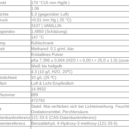
unkt
170 °C15 mm Hg(lit.)
1.06
ichte
5,3 (gegenüber Luft)
ruck
>0,01 mm Hg ( 25 °C)
3107 | VANILLIN
ngsindex
1,4850 (Schätzung)
147 °C
emp.
Kühlschrank
keit
Methanol: 0,1 g/ml, klar
Kristallines Pulver
pKa 7,396 ± 0,004 (H2O I = 0,00 t = 25,0 ± 1,0) (zuve
Weiß bis hellgelb
4,3 (10 g/l, H2O, 20℃)
öslichkeit
10 g/L (25 ºC)
lich
Luft & Licht Empfindlich
14.9932
-Nummer
889
472792
Stabil. Mai verfärben sich bei Lichteinwirkung. Feucht
t:
Oxidationsmittel, Perchlorsäure.
tenbankreferenz
121-33-5 (CAS-Datenbankreferenz)
hemiereferenz
Benzaldehyd, 4-Hydroxy-3-methoxy-(121-33-5)