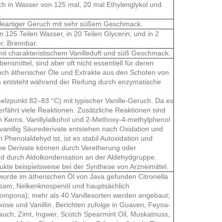
ich in Wasser von 125 mal, 20 mal Ethylenglykol und
.
anilleartiger Geruch mit sehr süßem Geschmack.
in 125 Teilen Wasser, in 20 Teilen Glycerin, und in 2
er. Brennbar.
mit charakteristischem Vanilleduft und süß Geschmack.
bensmittel, sind aber oft nicht essentiell für deren
ch ätherischer Öle und Extrakte aus den Schoten von
n es entsteht während der Reifung durch enzymatische
Schmelzpunkt 82–83 °C) mit typischer Vanille-Geruch. Da es
erfährt viele Reaktionen. Zusätzliche Reaktionen sind
n Kerns. Vanillylalkohol und 2-Methoxy-4-methylphenol
anillig Säurederivate entstehen nach Oxidation und
Phenolaldehyd ist, ist es stabil Autoxidation und
iche Derivate können durch Veretherung oder
d durch Aldolkondensation an der Aldehydgruppe.
te beispielsweise bei der Synthese von Arzneimittel.
s wurde im ätherischen Öl von Java gefunden Citronella
sam, Nelkenknospenöl und hauptsächlich
 V. pompona); mehr als 40 Vanillesorten werden angebaut;
lukose und Vanillin. Berichten zufolge in Guaven, Feyoa-
auch, Zimt, Ingwer, Scotch Spearmint Oil, Muskatnuss,