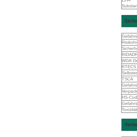
Substan
Siche
Gefahr
Risikoh
Sicherh
RIDAD
WGK De
RTEC
Selbste
TSCA
Gefahr
Verpac
HS-Co
Gefahrs
Toxizitä
Verwe