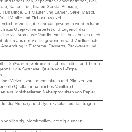
 und fetter Fisch, gepökeltes Schweinefleisch, Bier,
ao, Kaffee, Tee, Braten Gerste, Popcorn,
, Tamarinde, Dill Kräuter und Samen, Sake, Maisöl,
hiti-Vanille und Zichorienwurzel.
 künstlicher Vanille, der daraus gewonnen werden kann
sch aus Guajakol verarbeitet und Eugenol. das
l so viel Aroma wie Vanillin. Vanillin bezieht sich auch
xtraktion aus der Vanille gewonnen wird Vanilleschote.
ndet Anwendung in Eiscreme, Desserts, Backwaren und
ff in Süßwaren, Getränken, Lebensmitteln und Tieren
genz für die Synthese. Quelle von L-Dopa.
s.
 einer Vielzahl von Lebensmitteln und Pflanzen vor,
elle Quelle für natürliches Vanillin ist
gen aus ligninbasierten Nebenprodukten von Papier
yde, die Methoxy- und Hydroxysubstituenten tragen
 vanilleartig, Marshmallow, cremig-cumarin,