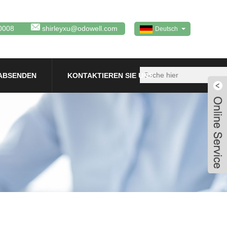
0008
shirleyxu@odowell.com
Deutsch
ABSENDEN
KONTAKTIEREN SIE UNS