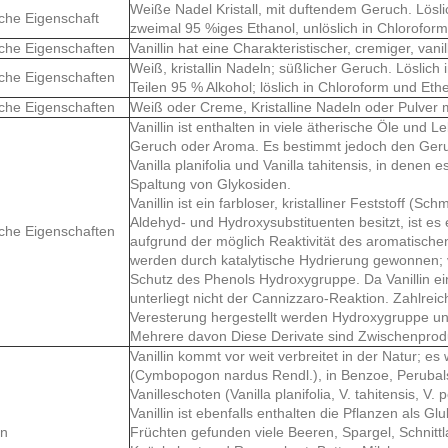
Weiße Nadel Kristall, mit duftendem Geruch. Lösl
he Eigenschaft
zweimal 95 %iges Ethanol, unlöslich in Chloroform
che Eigenschaften
Vanillin hat eine Charakteristischer, cremiger, v
Weiß, kristallin Nadeln; süßlicher Geruch. Löslich 
che Eigenschaften
Teilen 95 % Alkohol; löslich in Chloroform und Eth
che Eigenschaften
Weiß oder Creme, Kristalline Nadeln oder Pulver 
Vanillin ist enthalten in viele ätherische Öle und Le
Geruch oder Aroma. Es bestimmt jedoch den Geru
Vanilla planifolia und Vanilla tahitensis, in dene
Spaltung von Glykosiden.
Vanillin ist ein farbloser, kristalliner Feststoff (
Aldehyd- und Hydroxysubstituenten besitzt, ist es 
che Eigenschaften
aufgrund der möglich Reaktivität des aromatische
werden durch katalytische Hydrierung gewonnen; v
Schutz des Phenols Hydroxygruppe. Da Vanillin ein 
unterliegt nicht der Cannizzaro-Reaktion. Zahlre
Veresterung hergestellt werden Hydroxygruppe un
Mehrere davon Diese Derivate sind Zwischenproduk
Vanillin kommt vor weit verbreitet in der Natur; e
(Cymbopogon nardus Rendl.), in Benzoe, Perubal
Vanilleschoten (Vanilla planifolia, V. tahitensis,
Vanillin ist ebenfalls enthalten die Pflanzen als G
en
Früchten gefunden viele Beeren, Spargel, Schnittl