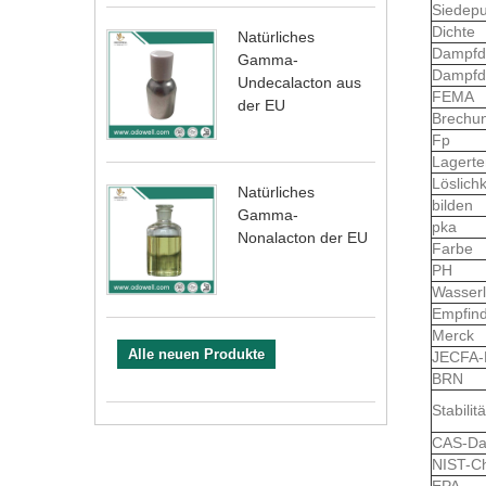
Siedep
Dichte
Natürliches
Dampfd
Gamma-
Dampfd
Undecalacton aus
FEMA
der EU
Brechu
Fp
Lagert
Löslich
Natürliches
bilden
Gamma-
pka
Nonalacton der EU
Farbe
PH
Wasserl
Empfind
Merck
Alle neuen Produkte
JECFA
BRN
Stabilitä
CAS-Da
NIST-C
EPA-