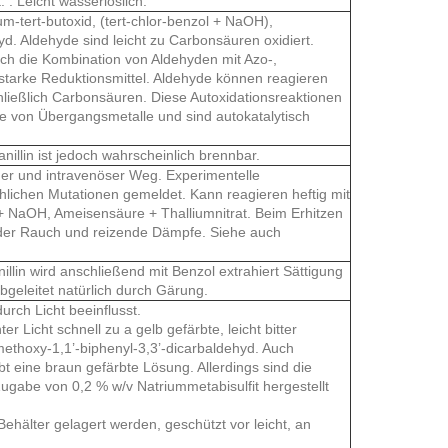
 . Leicht wasserlöslich.
um-tert-butoxid, (tert-chlor-benzol + NaOH),
hyd. Aldehyde sind leicht zu Carbonsäuren oxidiert.
rch die Kombination von Aldehyden mit Azo-,
starke Reduktionsmittel. Aldehyde können reagieren
ließlich Carbonsäuren. Diese Autoxidationsreaktionen
lze von Übergangsmetalle und sind autokatalytisch
anillin ist jedoch wahrscheinlich brennbar.
aner und intravenöser Weg. Experimentelle
lichen Mutationen gemeldet. Kann reagieren heftig mit
 + NaOH, Ameisensäure + Thalliumnitrat. Beim Erhitzen
nder Rauch und reizende Dämpfe. Siehe auch
nillin wird anschließend mit Benzol extrahiert Sättigung
abgeleitet natürlich durch Gärung.
durch Licht beeinflusst.
r Licht schnell zu a gelb gefärbte, leicht bitter
ethoxy-1,1’-biphenyl-3,3’-dicarbaldehyd. Auch
bt eine braun gefärbte Lösung. Allerdings sind die
gabe von 0,2 % w/v Natriummetabisulfit hergestellt
ehälter gelagert werden, geschützt vor leicht, an