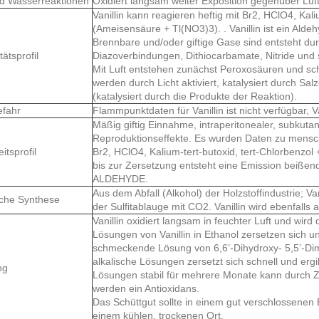
nd Wasserreaktionen
Oxidiert langsam weiter Exposition gegenüber Luft.
Vanillin kann reagieren heftig mit Br2, HClO4, Kali
(Ameisensäure + Tl(NO3)3). . Vanillin ist ein Alde
Brennbare und/oder giftige Gase sind entsteht du
tätsprofil
Diazoverbindungen, Dithiocarbamate, Nitride und 
Mit Luft entstehen zunächst Peroxosäuren und sch
werden durch Licht aktiviert, katalysiert durch Sa
(katalysiert durch die Produkte der Reaktion).
efahr
Flammpunktdaten für Vanillin ist nicht verfügbar, V
Mäßig giftig Einnahme, intraperitonealer, subkut
Reproduktionseffekte. Es wurden Daten zu mensch
itsprofil
Br2, HClO4, Kalium-tert-butoxid, tert-Chlorbenzol
bis zur Zersetzung entsteht eine Emission beiße
ALDEHYDE.
Aus dem Abfall (Alkohol) der Holzstoffindustrie; Va
che Synthese
der Sulfitablauge mit CO2. Vanillin wird ebenfalls 
Vanillin oxidiert langsam in feuchter Luft und wird 
Lösungen von Vanillin in Ethanol zersetzen sich unte
schmeckende Lösung von 6,6’-Dihydroxy- 5,5’-Dim
alkalische Lösungen zersetzt sich schnell und ergi
ng
Lösungen stabil für mehrere Monate kann durch Zu
werden ein Antioxidans.
Das Schüttgut sollte in einem gut verschlossenen B
einem kühlen, trockenen Ort.