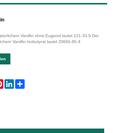
Live
in
türlichem Vanillin ohne Eugenol lautet 121-33-5 Der
chem Vanillin-Isobutyrat lautet 20665-85-4
den
tsApp
Pinterest
LinkedIn
Share