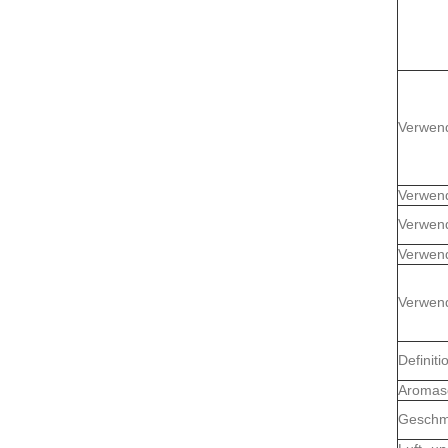
Verwen
Verwen
Verwen
Verwen
Verwen
Definiti
Aromas
Geschm