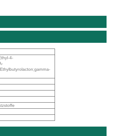
hyl-4-
A-
thylbutyrolacton;gamma-
tzstoffe