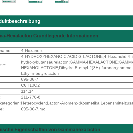
duktbeschreibung
a-Hexalacton Grundlegende Informationen
tname:
4-Hexanolid
4-HYDROXYHEXANOIC ACID G-LACTONE;4-Hexanolid;4-Et
hydroxybutansäurelacton;GAMMA-HEXALACTONE;GAMM
me:
HEXANOLACTONE;Dihydro-5-ethyl-2(3H)-furanon;gamma-E
Ethyl-n-butyrolacton
695-06-7
C6H10O2
114.14
:
211-778-8
kategorien:
Heterocyclen;Lacton-Aromen;-;Kosmetika;Lebensmittelzusa
ei:
695-06-7.mol
ische Eigenschaften von Gammahexalacton