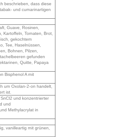
h beschrieben, dass diese
 tabak- und cumarinartigen
saft, Guave, Rosinen,
, Kartoffeln, Tomaten, Brot,
leisch, gekochtem
ao, Tee, Haselnüssen,
en, Bohnen, Pilzen,
Stachelbeeren gefunden
ktarinen, Quitte, Papaya
on Bisphenol A mit
ch um Oxolan-2-on handelt,
rt ist.
 SnCl2 und konzentrierter
id und
nd Methylacrylat in
 vanilleartig mit grünen,