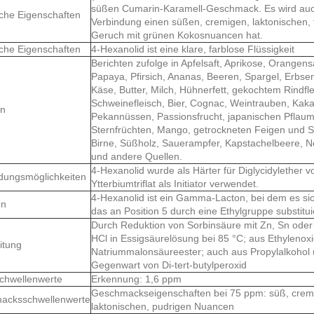
süßen Cumarin-Karamell-Geschmack. Es wird auc
che Eigenschaften
Verbindung einen süßen, cremigen, laktonischen,
Geruch mit grünen Kokosnuancen hat.
che Eigenschaften
4-Hexanolid ist eine klare, farblose Flüssigkeit
Berichten zufolge in Apfelsaft, Aprikose, Orangen
Papaya, Pfirsich, Ananas, Beeren, Spargel, Erbsen
Käse, Butter, Milch, Hühnerfett, gekochtem Rindf
Schweinefleisch, Bier, Cognac, Weintrauben, Kak
en
Pekannüssen, Passionsfrucht, japanischen Pflaum
Sternfrüchten, Mango, getrockneten Feigen und 
Birne, Süßholz, Sauerampfer, Kapstachelbeere, Ne
und andere Quellen.
4-Hexanolid wurde als Härter für Diglycidylether v
dungsmöglichkeiten
Ytterbiumtriflat als Initiator verwendet.
4-Hexanolid ist ein Gamma-Lacton, bei dem es si
on
das an Position 5 durch eine Ethylgruppe substituie
Durch Reduktion von Sorbinsäure mit Zn, Sn oder
HCl in Essigsäurelösung bei 85 °C; aus Ethylenox
itung
Natriummalonsäureester; auch aus Propylalkohol u
Gegenwart von Di-tert-butylperoxid
chwellenwerte
Erkennung: 1,6 ppm
Geschmackseigenschaften bei 75 ppm: süß, cremig,
acksschwellenwerte
laktonischen, pudrigen Nuancen