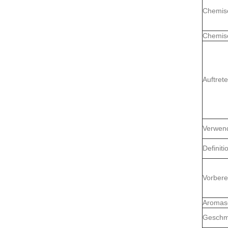
Chemis
Chemis
Auftret
Verwen
Definiti
Vorbere
Aromas
Geschm