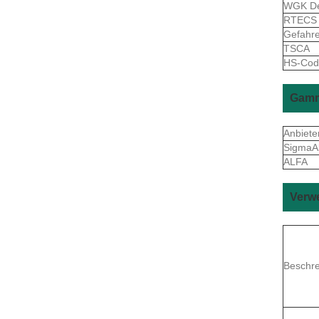
WGK De
RTEC
Gefahr
TSCA
HS-Co
Gamm
Anbiete
SigmaAl
ALFA
Verw
Beschr