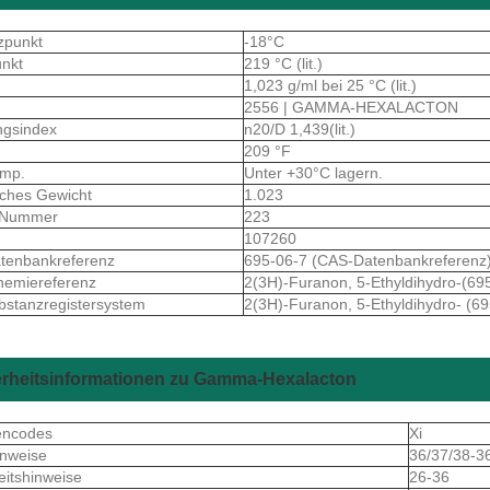
zpunkt
-18°C
unkt
219 °C (lit.)
1,023 g/ml bei 25 °C (lit.)
2556 | GAMMA-HEXALACTON
ngsindex
n20/D 1,439(lit.)
209 °F
emp.
Unter +30°C lagern.
sches Gewicht
1.023
-Nummer
223
107260
tenbankreferenz
695-06-7 (CAS-Datenbankreferenz
hemiereferenz
2(3H)-Furanon, 5-Ethyldihydro-(69
stanzregistersystem
2(3H)-Furanon, 5-Ethyldihydro- (69
erheitsinformationen zu Gamma-Hexalacton
encodes
Xi
inweise
36/37/38-3
eitshinweise
26-36