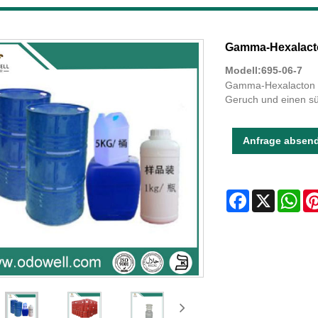
Gamma-Hexalact
Modell:695-06-7
Gamma-Hexalacton ha
Geruch und einen s
Anfrage absen
Facebook
X
Wha