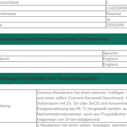
utschland
2
S
LU4220000
enhinweis
Reizend
Ja
de
29322090
a-Hexalacton-Sicherheitsdatenblatt-Informationen
r
Sprache
drich
Englisch
Englisch
endung und Synthese von Gammahexalacton
Gamma-Hexalacton hat einen warmen, kräftigen, 
und einen süßen Cumarin-Karamell-Geschmack. 
Sorbinsäure mit Zn, Sn oder SnCl2 und konzentrie
eibung
Essigsäurelösung bei 85 °C hergestellt werden; a
Natriummalonsäureester; auch aus Propylalkohol u
Gegenwart von Di-tert-butylperoxid.
γ-Hexalacton hat einen süßen, krautigen, warmen,