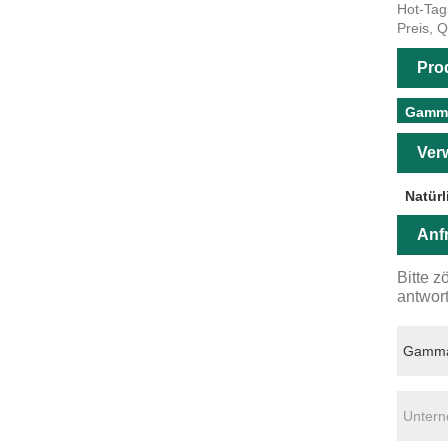
Hot-Tag
Preis, Q
Pro
Gamma
Ver
Natür
Anf
Bitte z
antwor