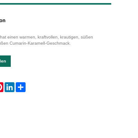
Live
on
t einen warmen, kraftvollen, krautigen, süßen
üßen Cumarin-Karamell-Geschmack.
den
tsApp
Pinterest
LinkedIn
Share