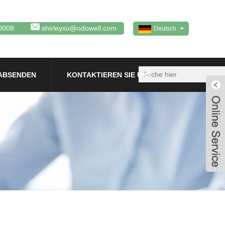
0008
shirleyxu@odowell.com
Deutsch
ABSENDEN
KONTAKTIEREN SIE UNS