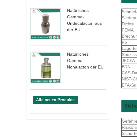
Natürliches
Schmel
Gamma-
Siedep
Undecalacton aus
Dichte
der EU
FEMA
Brechu
Fp
Lagert
Natürliches
Spezifi
JECFA
Gamma-
BRN
Nonalacton der EU
CAS-Da
NIST-C
EPA-Sub
Alle neuen Produkte
Sich
Gefahr
Risikoh
Sicherh