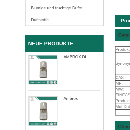
Blumige und fruchtige Düfte
Duftstoffe
Pro
Gamm
NEUE PRODUKTE
Produk
AMBROX DL
Synony
CAS:
MF:
MW:
EINECS
Ambrox
Produkt
Mol-Dat
Chem