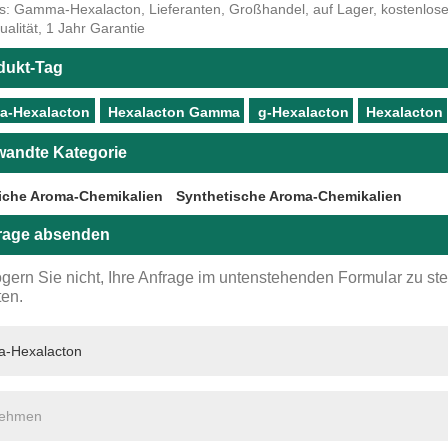
s: Gamma-Hexalacton, Lieferanten, Großhandel, auf Lager, kostenlose Pr
ualität, 1 Jahr Garantie
dukt-Tag
-Hexalacton
Hexalacton Gamma
g-Hexalacton
Hexalacton
wandte Kategorie
liche Aroma-Chemikalien
Synthetische Aroma-Chemikalien
rage absenden
ögern Sie nicht, Ihre Anfrage im untenstehenden Formular zu st
ten.