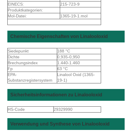
EINECS:
215-723-9
Produktkategorien:
Mol-Datei:
1365-19-1.mol
Chemische Eigenschaften von Linalooloxid
Siedepunkt
188 °C
Dichte
0,935-0,950
Brechungsindex
1.440-1.460
Fp
63 °C
EPA-
Linalool Oxid (1365-
Substanzregistersystem
19-1)
Sicherheitsinformationen zu Linalooloxid
HS-Code
29329990
Verwendung und Synthese von Linalooloxid