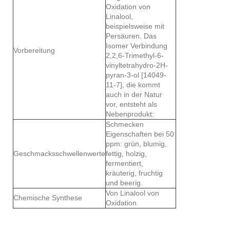
Oxidation von
Linalool,
beispielsweise mit
Persäuren. Das
Isomer Verbindung
Vorbereitung
2,2,6-Trimethyl-6-
vinyltetrahydro-2H-
pyran-3-ol [14049-
11-7], die kommt
auch in der Natur
vor, entsteht als
Nebenprodukt:
Schmecken
Eigenschaften bei 50
ppm: grün, blumig,
Geschmacksschwellenwerte
fettig, holzig,
fermentiert,
kräuterig, fruchtig
und beerig.
Von Linalool von
Chemische Synthese
Oxidation.