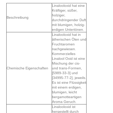
Linalooloxid hat eine
Kräftiger, süßer,
holziger,
Beschreibung
durchdringender Duft
mit blumigen, holzig-
erdigen Untertönen.
Linalooloxid hat in
ätherischen Ölen und
Fruchtaromen
nachgewiesen.
Kommerzielles
Linalool Oxid ist eine
Mischung der cis-
Chemische Eigenschaften
und trans-Formen,
[5989-33-3] und
[34995-77-2], jeweils.
Es ist eine Flüssigkeit
mit einem erdigen,
blumigen, leicht
bergamotteartigen
Aroma Geruch.
Linalooloxid ist
hergestellt durch