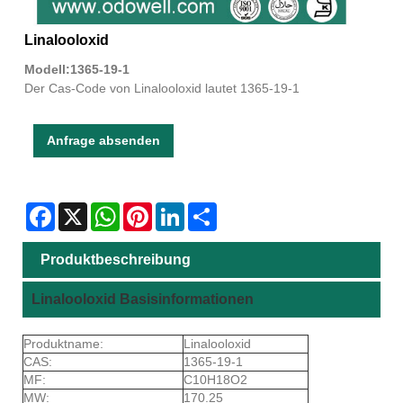
Linalooloxid
Modell:1365-19-1
Der Cas-Code von Linalooloxid lautet 1365-19-1
Anfrage absenden
Facebook
X
WhatsApp
Pinterest
LinkedIn
Share
Produktbeschreibung
Linalooloxid Basisinformationen
Produktname:
Linalooloxid
CAS:
1365-19-1
MF:
C10H18O2
MW:
170.25