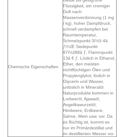
Flüssigkeit, ein cremiger
Duft nach
Massenverdünnung (1 mg
/ kg), hoher Dampfdruck,
schnell verdampfen bei
Raumtemperatur,
Schmelzpunkt-3ï½ž-4â
ƒï¼Œ Siedepunkt
87ï½ž88â ƒ, Flammpunkt
13â € ƒ. Löslich in Ethanol,
Ether, den meisten
Chemische Eigenschaften
nichtflüchtigen Ölen und
Propylenglykol, löslich in
Glycerin und Wasser,
unlöslich in Mineralöl.
Naturprodukte kommen in
Lorbeeröl, Ajawaöl,
Angelikawurzelöl,
Himbeere, Erdbeere,
Sahne, Wein usw. vor. Da
es flüchtig ist, kommt es
nur im Primärdestillat und
im destillierten Wasser vor.