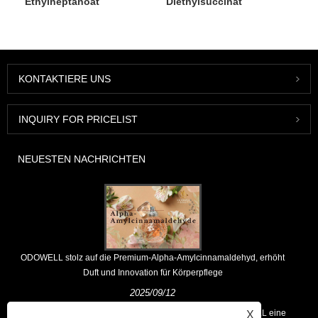
Ethylheptanoat
Diethylsuccinat
KONTAKTIERE UNS
INQUIRY FOR PRICELIST
NEUESTEN NACHRICHTEN
ODOWELL stolz auf die Premium-Alpha-Amylcinnamaldehyd, erhöht
Duft und Innovation für Körperpflege
2025/09/12
Als führender globaler Anbieter von Dufthäusern hält ODOWELL eine
X