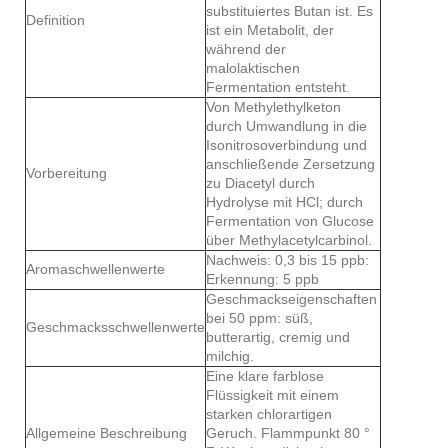
substituiertes Butan ist. Es
Definition
ist ein Metabolit, der
während der
malolaktischen
Fermentation entsteht.
Von Methylethylketon
durch Umwandlung in die
Isonitrosoverbindung und
anschließende Zersetzung
Vorbereitung
zu Diacetyl durch
Hydrolyse mit HCl; durch
Fermentation von Glucose
über Methylacetylcarbinol.
Nachweis: 0,3 bis 15 ppb:
Aromaschwellenwerte
Erkennung: 5 ppb
Geschmackseigenschaften
bei 50 ppm: süß,
Geschmacksschwellenwerte
butterartig, cremig und
milchig.
Eine klare farblose
Flüssigkeit mit einem
starken chlorartigen
Allgemeine Beschreibung
Geruch. Flammpunkt 80 °