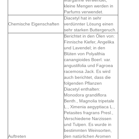
kleine Mengen werden in
Parfums verwendet.
Diacetyl hat in sehr
Chemische Eigenschaften
verdünnter Lösung einen
sehr starken Buttergeruch.
Berichtet in den Ölen von:
Finnische Kiefer, Angelika
und Lavendel; in den
Blüten von Polyalthia
canangioides Boerl. var.
angustifolia und Fagroea
racemosa Jack. Es wird
auch berichtet, dass die
folgenden Pflanzen
Diacetyl enthalten:
Monodora grandiflora
Benth., Magnolia tripetale
L., Ximenia aegyptiaca L.,
Petasites fragrans Presl.,
Verschiedene Narzissen
und Tulpen. Es wurde in
bestimmten Weinsorten,
Auftreten
den natürlichen Aromen