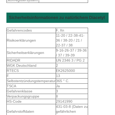
Sicherheitsinformationen zu natürlichem Diacetyl
Gefahrencodes
F, Xn
11-20 / 22-38-41-
Risikoerklärungen
36 / 38-20 / 21 /
22-37 / 38
9-16-26-37 / 39-36
Sicherheitserklärungen
/ 37 / 39-39
RIDADR
UN 2346 3 / PG 2
WGK Deutschland
2
RTECS
EK2625000
F.
13
Selbstentzündungstemperatur
365 ° C.
TSCA
Ja
Gefahrenklasse
3
Verpackungsgruppe
II
HS-Code
29141990
431-03-8 (Daten zu
Gefahrstoffdaten
gefährlichen