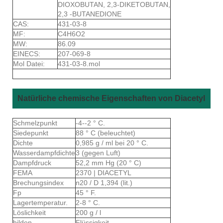
DIOXOBUTAN, 2,3-DIKETOBUTAN,
2,3 -BUTANEDIONE
CAS:
431-03-8
MF:
C4H6O2
MW:
86.09
EINECS:
207-069-8
Mol Datei:
431-03-8.mol
Natürliche chemische Eigenschaften von Diacetyl
Schmelzpunkt
-4--2 ° C.
Siedepunkt
88 ° C (beleuchtet)
Dichte
0,985 g / ml bei 20 ° C.
Wasserdampfdichte
3 (gegen Luft)
Dampfdruck
52,2 mm Hg (20 ° C)
FEMA
2370 | DIACETYL
Brechungsindex
n20 / D 1,394 (lit.)
Fp
45 ° F.
Lagertemperatur.
2-8 ° C.
Löslichkeit
200 g / l
bilden
Flüssigkeit