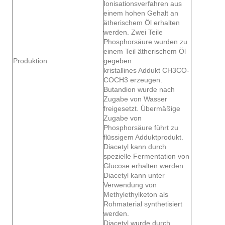
Ionisationsverfahren aus
einem hohen Gehalt an
ätherischem Öl erhalten
werden. Zwei Teile
Phosphorsäure wurden zu
einem Teil ätherischem Öl
Produktion
gegeben
kristallines Addukt CH3CO-
COCH3 erzeugen.
Butandion wurde nach
Zugabe von Wasser
freigesetzt. Übermäßige
Zugabe von
Phosphorsäure führt zu
flüssigem Adduktprodukt.
Diacetyl kann durch
spezielle Fermentation von
Glucose erhalten werden.
Diacetyl kann unter
Verwendung von
Methylethylketon als
Rohmaterial synthetisiert
werden.
Diacetyl wurde durch