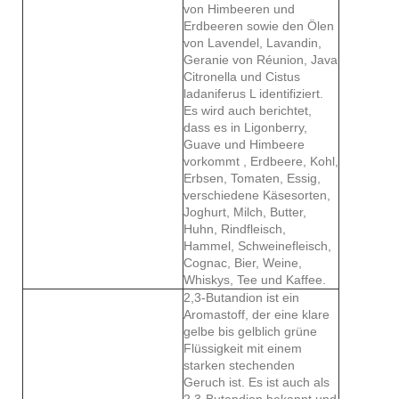
von Himbeeren und
Erdbeeren sowie den Ölen
von Lavendel, Lavandin,
Geranie von Réunion, Java
Citronella und Cistus
ladaniferus L identifiziert.
Es wird auch berichtet,
dass es in Ligonberry,
Guave und Himbeere
vorkommt , Erdbeere, Kohl,
Erbsen, Tomaten, Essig,
verschiedene Käsesorten,
Joghurt, Milch, Butter,
Huhn, Rindfleisch,
Hammel, Schweinefleisch,
Cognac, Bier, Weine,
Whiskys, Tee und Kaffee.
2,3-Butandion ist ein
Aromastoff, der eine klare
gelbe bis gelblich grüne
Flüssigkeit mit einem
starken stechenden
Geruch ist. Es ist auch als
2,3-Butandion bekannt und