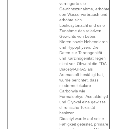
verringerte die
Gewichtszunahme, erhöhte
den Wasserverbrauch und
erhöhte sich
Leukozytenzahl und eine
Zunahme des relativen
Gewichts von Leber,
Nieren sowie Nebennieren
und Hypophysen. Die
Daten zur Teratogenität
und Karzinogenität liegen
nicht vor. Obwohl die FDA
Diacetyl-GRAS als
Aromastoff bestätigt hat,
wurde berichtet, dass
niedermolekulare
Carbonyle wie
Formaldehyd, Acetaldehyd
und Glyoxal eine gewisse
chronische Toxizität
besitzen.
Diacetyl wurde auf seine
Fähigkeit getestet, primäre