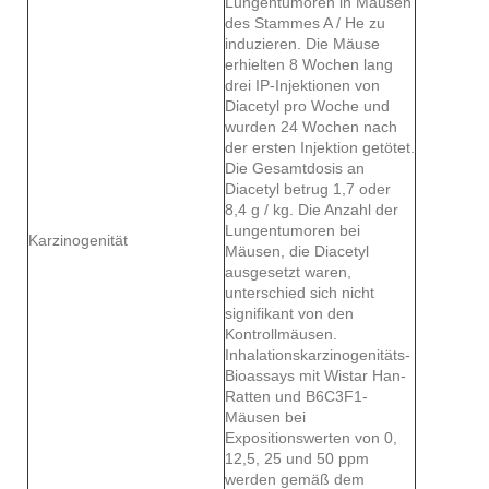
Lungentumoren in Mäusen
des Stammes A / He zu
induzieren. Die Mäuse
erhielten 8 Wochen lang
drei IP-Injektionen von
Diacetyl pro Woche und
wurden 24 Wochen nach
der ersten Injektion getötet.
Die Gesamtdosis an
Diacetyl betrug 1,7 oder
8,4 g / kg. Die Anzahl der
Lungentumoren bei
Karzinogenität
Mäusen, die Diacetyl
ausgesetzt waren,
unterschied sich nicht
signifikant von den
Kontrollmäusen.
Inhalationskarzinogenitäts-
Bioassays mit Wistar Han-
Ratten und B6C3F1-
Mäusen bei
Expositionswerten von 0,
12,5, 25 und 50 ppm
werden gemäß dem