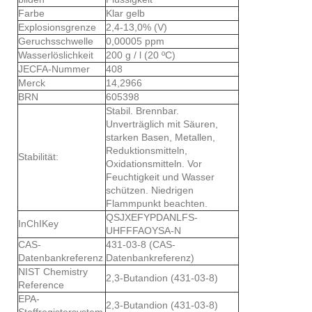
Farbe
Klar gelb
Explosionsgrenze
2,4-13,0% (V)
Geruchsschwelle
0,00005 ppm
Wasserlöslichkeit
200 g / l (20 ºC)
JECFA-Nummer
408
Merck
14,2966
BRN
605398
Stabil. Brennbar.
Unverträglich mit Säuren,
starken Basen, Metallen,
Reduktionsmitteln,
Stabilität:
Oxidationsmitteln. Vor
Feuchtigkeit und Wasser
schützen. Niedrigen
Flammpunkt beachten.
QSJXEFYPDANLFS-
InChIKey
UHFFFAOYSA-N
CAS-
431-03-8 (CAS-
Datenbankreferenz
Datenbankreferenz)
NIST Chemistry
2,3-Butandion (431-03-8)
Reference
EPA-
2,3-Butandion (431-03-8)
Stoffregistersystem