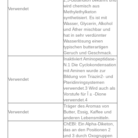
wird chemisch aus
Verwendet
Methylethylketon
synthetisiert. Es ist mit
Wasser, Glycerin, Alkohol
und Äther mischbar und
hat in sehr verdünnter
Wasserlösung einen
typischen butterartigen
Geruch und Geschmack.
Inaktiviert Aminopeptidase-
N.1 Die Cyclokondensation
mit Aminen wurde zur
Bildung von Triazin2- und
Verwendet
Pteridinringsystemen
verwendet.3 Wird auch als
Vorstufe für Î ± -Dione
verwendet.4
Träger des Aromas von
Verwendet
Butter, Essig, Kaffee und
anderen Lebensmitteln.
ChEBI: Ein Alpha-Diketon,
das an den Positionen 2
und 3 durch Oxogruppen