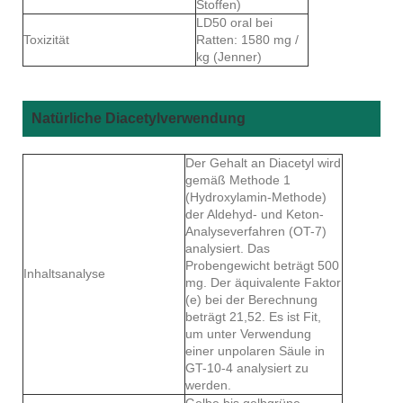
Stoffen)
LD50 oral bei
Toxizität
Ratten: 1580 mg /
kg (Jenner)
Natürliche Diacetylverwendung
Der Gehalt an Diacetyl wird
gemäß Methode 1
(Hydroxylamin-Methode)
der Aldehyd- und Keton-
Analyseverfahren (OT-7)
analysiert. Das
Probengewicht beträgt 500
Inhaltsanalyse
mg. Der äquivalente Faktor
(e) bei der Berechnung
beträgt 21,52. Es ist Fit,
um unter Verwendung
einer unpolaren Säule in
GT-10-4 analysiert zu
werden.
Gelbe bis gelbgrüne