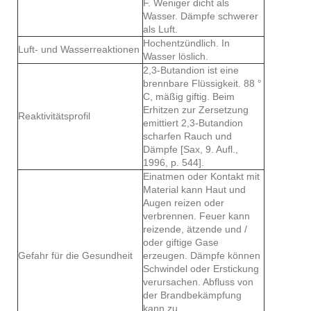
F. Weniger dicht als
Wasser. Dämpfe schwerer
als Luft.
Hochentzündlich. In
Luft- und Wasserreaktionen
Wasser löslich.
2,3-Butandion ist eine
brennbare Flüssigkeit. 88 °
C, mäßig giftig. Beim
Erhitzen zur Zersetzung
Reaktivitätsprofil
emittiert 2,3-Butandion
scharfen Rauch und
Dämpfe [Sax, 9. Aufl.,
1996, p. 544].
Einatmen oder Kontakt mit
Material kann Haut und
Augen reizen oder
verbrennen. Feuer kann
reizende, ätzende und /
oder giftige Gase
Gefahr für die Gesundheit
erzeugen. Dämpfe können
Schwindel oder Erstickung
verursachen. Abfluss von
der Brandbekämpfung
kann zu