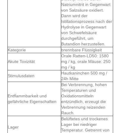
Natriumnitrit in Gegenwart
von Salzsäure oxidiert.
Dann wird der
Istillationsprozess nach der
Hydrolyse in Gegenwart
von Schwefelsäure
durchgeführt, um
Butandion herzustellen.
Kategorie
brennbare Flüssigkeit
Orale Ratten-LD50: 1580
Akute Toxizität
mg / kg, orale Mäuse: 250
mg / kg
Hautkaninchen 500 mg /
Stimulusdaten
24h Mitte
Bei Verbrennung, hohen
Temperaturen und
Entflammbarkeit und
Oxidationsmitteln
gefährliche Eigenschaften
entzündlich, erzeugt die
Verbrennung reizenden
Rauch.
Belüftetes und trockenes
Lager bei niedriger
Lager
Temperatur. Getrennt von