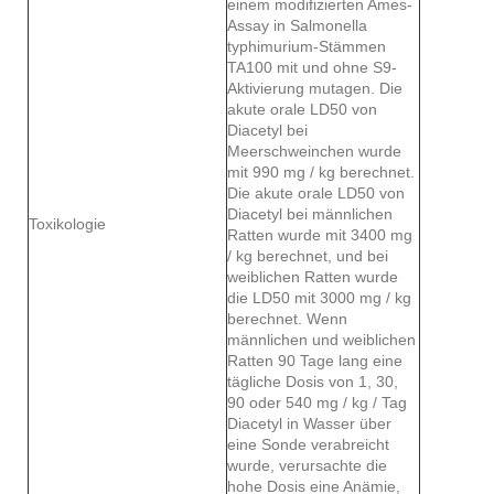
einem modifizierten Ames-
Assay in Salmonella
typhimurium-Stämmen
TA100 mit und ohne S9-
Aktivierung mutagen. Die
akute orale LD50 von
Diacetyl bei
Meerschweinchen wurde
mit 990 mg / kg berechnet.
Die akute orale LD50 von
Diacetyl bei männlichen
Toxikologie
Ratten wurde mit 3400 mg
/ kg berechnet, und bei
weiblichen Ratten wurde
die LD50 mit 3000 mg / kg
berechnet. Wenn
männlichen und weiblichen
Ratten 90 Tage lang eine
tägliche Dosis von 1, 30,
90 oder 540 mg / kg / Tag
Diacetyl in Wasser über
eine Sonde verabreicht
wurde, verursachte die
hohe Dosis eine Anämie,