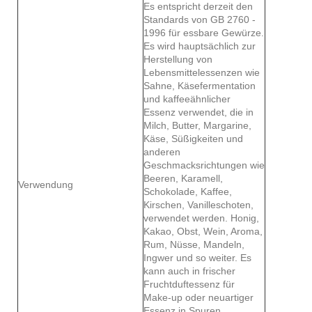
Es entspricht derzeit den
Standards von GB 2760 -
1996 für essbare Gewürze.
Es wird hauptsächlich zur
Herstellung von
Lebensmittelessenzen wie
Sahne, Käsefermentation
und kaffeeähnlicher
Essenz verwendet, die in
Milch, Butter, Margarine,
Käse, Süßigkeiten und
anderen
Geschmacksrichtungen wie
Beeren, Karamell,
Verwendung
Schokolade, Kaffee,
Kirschen, Vanilleschoten,
verwendet werden. Honig,
Kakao, Obst, Wein, Aroma,
Rum, Nüsse, Mandeln,
Ingwer und so weiter. Es
kann auch in frischer
Fruchtduftessenz für
Make-up oder neuartiger
Essenz in Spuren