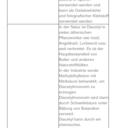
verwendet werden und
kann als Gelatinehärter
und fotografischer Klebstoff
verwendet werden.
In der Natur ist Diacetyl in
vielen ätherischen
Pflanzenölen wie Irisöl,
Angelikaöl, Lorbeeröl usw.
weit verbreitet. Es ist der
Hauptbestandteil von
Butter und anderen
Naturstoffdüften.
In der Industrie wurde
Methylethylketon mit
Nitritsäure behandelt, um
Diacetylmonoxim zu
erzeugen.
Diacetylmonoxim wird dann
durch Schwefelsäure unter
Bildung von Butandion
zersetzt.
Diacetyl kann durch ein
chemisches