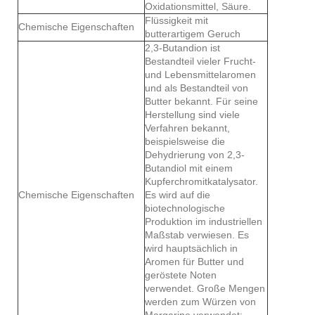
Oxidationsmittel, Säure.
Flüssigkeit mit
Chemische Eigenschaften
butterartigem Geruch
2,3-Butandion ist
Bestandteil vieler Frucht-
und Lebensmittelaromen
und als Bestandteil von
Butter bekannt. Für seine
Herstellung sind viele
Verfahren bekannt,
beispielsweise die
Dehydrierung von 2,3-
Butandiol mit einem
Kupferchromitkatalysator.
Chemische Eigenschaften
Es wird auf die
biotechnologische
Produktion im industriellen
Maßstab verwiesen. Es
wird hauptsächlich in
Aromen für Butter und
geröstete Noten
verwendet. Große Mengen
werden zum Würzen von
Margarine verwendet;