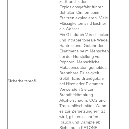
zu Brand- oder
Explosionsgefahr führen.
Behälter können beim
Erhitzen explodieren. Viele
Flüssigkeiten sind leichter
als Wasser.
Ein Gift durch Verschlucken
und intraperitoneale Wege.
Hautreizend. Gefahr des
Einatmens beim Menschen
bei der Herstellung von
Popcorn. Menschliche
Mutationsdaten gemeldet.
Brennbare Flüssigkeit.
Gefährliche Brandgefahr
Sicherheitsprofil
bei Hitze oder Flammen.
Verwenden Sie zur
Brandbekämpfung
Alkoholschaum, CO2 und
Trockenlöschmittel. Wenn
es zur Zersetzung erhitzt
wird, gibt es scharfen
Rauch und Dämpfe ab.
Siehe auch KETONE.