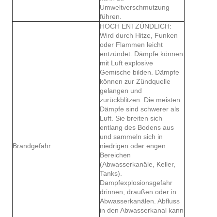
Umweltverschmutzung
führen.
HOCH ENTZÜNDLICH:
Wird durch Hitze, Funken
oder Flammen leicht
entzündet. Dämpfe können
mit Luft explosive
Gemische bilden. Dämpfe
können zur Zündquelle
gelangen und
zurückblitzen. Die meisten
Dämpfe sind schwerer als
Luft. Sie breiten sich
entlang des Bodens aus
und sammeln sich in
Brandgefahr
niedrigen oder engen
Bereichen
(Abwasserkanäle, Keller,
Tanks).
Dampfexplosionsgefahr
drinnen, draußen oder in
Abwasserkanälen. Abfluss
in den Abwasserkanal kann