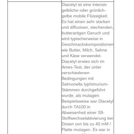
Diacetyl ist eine intensiv
gelbliche oder grünlich-
gelbe mobile Flüssigkeit.
Es hat einen sehr starken
und diffusiven, stechenden,
butterartigen Geruch und
wird typischerweise in
Geschmackskompositionen
wie Butter, Milch, Sahne
und Käse verwendet.
Diacetyl erwies sich im
Ames-Test, der unter
verschiedenen
Bedingungen mit
Salmonella typhimurium-
Stämmen durchgeführt
wurde, als mutagen.
Beispielsweise war Diacetyl
durch TA100 in
Abwesenheit einer S9-
Stoffwechselaktivierung bei
Dosen von bis zu 40 mM /
Platte mutagen. Es war in