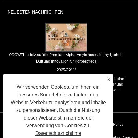
NEUESTEN NACHRICHTEN
ODOWELL stolz auf die Premium-Alpha-Amylcinnamaldehyd, erhöht
Duft und Innovation für Körperpflege
2025/09/12
Als führender globaler Anbieter von Dufthäusern hält ODOWELL eine
X
Kernphilosophie für „innovationsgetriebene, qualitätsgerichtete“ und
Wir verwenden Cookies, um Ihnen ein
liefert konsequent überlegene Duftlösungen für Kunden weltweit.
besseres Surferlebnis zu bieten, den
Website-Verkehr zu analysieren und Inhalte
zu personalisieren. Durch die Nutzung
dieser Website stimmen Sie der
Verknüpfungen
Sitemap
RSS
XML
Privacy Policy
Verwendung von Cookies zu.
Datenschutzrichtlinie