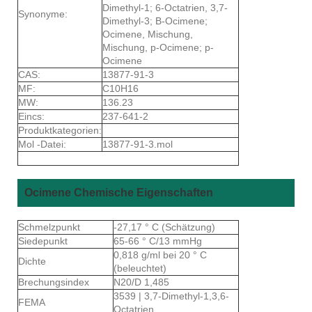
Dimethyl-1; 6-Octatrien, 3,7-
Synonyme:
Dimethyl-3; B-Ocimene;
Ocimene, Mischung,
Mischung, p-Ocimene; p-
Ocimene
CAS:
13877-91-3
MF:
C10H16
MW:
136.23
Eincs:
237-641-2
Produktkategorien:
Mol -Datei:
13877-91-3.mol
Ocimene Chemische Eigenschaften
Schmelzpunkt
-27,17 ° C (Schätzung)
Siedepunkt
65-66 ° C/13 mmHg
0,818 g/ml bei 20 ° C
Dichte
(beleuchtet)
Brechungsindex
N20/D 1,485
3539 | 3,7-Dimethyl-1,3,6-
FEMA
Octatrien