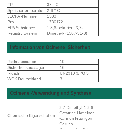
FP
38 ° C.
Speichertemperatur.
2-8 ° C.
JECFA -Nummer
1338
Brn
1736172
EPA Substance
1,3,6-octatrien, 3,7-
Registry System
Dimethyl- (1387-91-3)
Information von Ocimene -Sicherheit
Risikoaussagen
10
Sicherheitsaussagen
16
Ridadr
UN2319 3/PG 3
WGK Deutschland
3
Ocimene -Verwendung und Synthese
3,7-Dimethyl-1,3,6-
Octatrine Hat einen
Chemische Eigenschaften
warmen krautigen
Geruch.