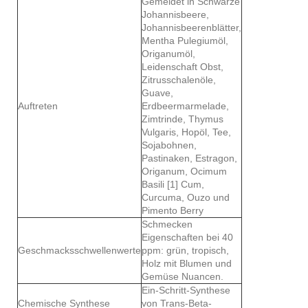
Gemeldet in Schwarze
Johannisbeere,
Johannisbeerenblätter,
Mentha Pulegiumöl,
Origanumöl,
Leidenschaft Obst,
Zitrusschalenöle,
Guave,
Auftreten
Erdbeermarmelade,
Zimtrinde, Thymus
Vulgaris, Hopöl, Tee,
Sojabohnen,
Pastinaken, Estragon,
Origanum, Ocimum
Basili [1] Cum,
Curcuma, Ouzo und
Pimento Berry
Schmecken
Eigenschaften bei 40
Geschmacksschwellenwerte
ppm: grün, tropisch,
Holz mit Blumen und
Gemüse Nuancen.
Ein-Schritt-Synthese
Chemische Synthese
von Trans-Beta-